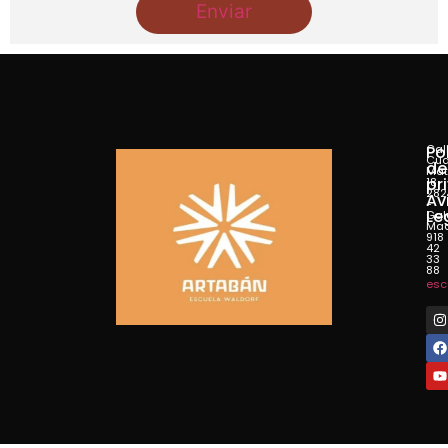
Po
Cal
Cua
de
Mat
pr
18
282
Av
-
Le
Gal
Mad
918
42
33
88
esc