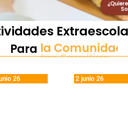
¿Quiere
So
ividades Extraescol
los Alumnos
Para
la
junio 26
2 junio 26