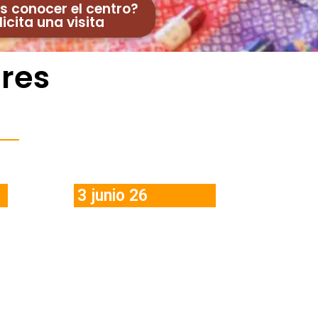
s conocer el centro?
licita una visita
ares
 Comunidad
3 junio 26