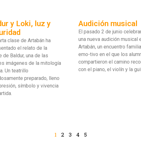
ur y Loki, luz y
Audición musical
uridad
El pasado 2 de junio celebr
una nueva audición musical 
rta clase de Artabán ha
Artabán, un encuentro familia
entado el relato de la
emo-tivo en el que los alum
 de Baldur, una de las
compartieron el camino reco
es imágenes de la mitología
con el piano, el violín y la gui
a. Un teatrillo
dosamente preparado, lleno
resión, símbolo y vivencia
rtida.
1
2
3
4
5