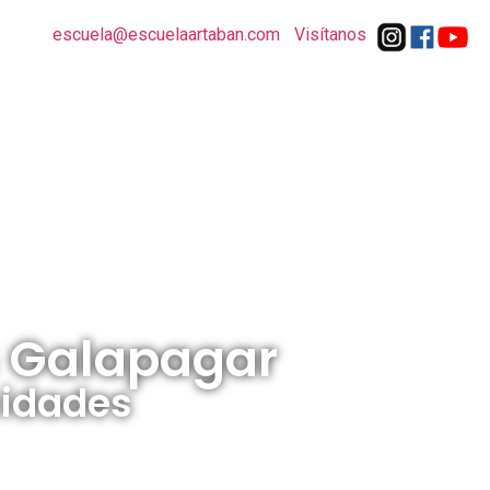
33 88
|
escuela@escuelaartaban.com
|
Visítanos
|
e Nosotros
Actividades
Contacto
n Galapagar
cidades