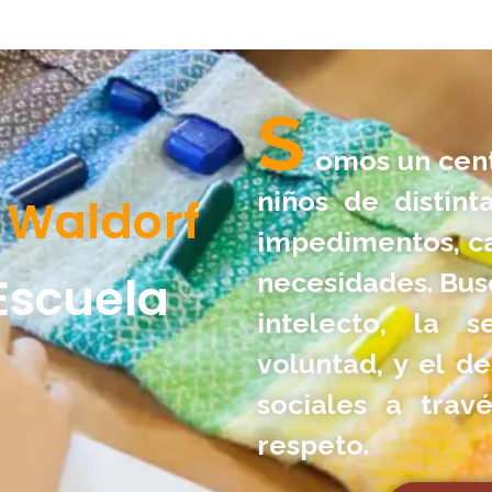
S
omos un cent
niños de distint
W
a
l
d
o
r
f
impedimentos, c
Escuela
necesidades. Busc
intelecto, la s
voluntad, y el de
sociales a trav
respeto.