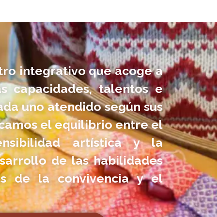
ro integrativo que acoge a
as capacidades, talentos e
ada uno atendido según sus
amos el equilibrio entre el
ensibilidad artística y la
sarrollo de las habilidades
és de la convivencia y el