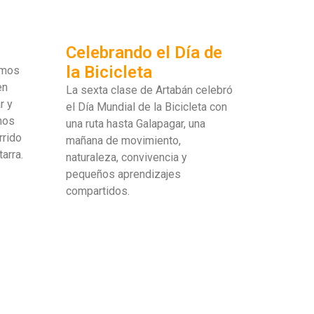
Celebrando el Día de
la Bicicleta
amos
en
La sexta clase de Artabán celebró
r y
el Día Mundial de la Bicicleta con
nos
una ruta hasta Galapagar, una
rrido
mañana de movimiento,
tarra.
naturaleza, convivencia y
pequeños aprendizajes
compartidos.