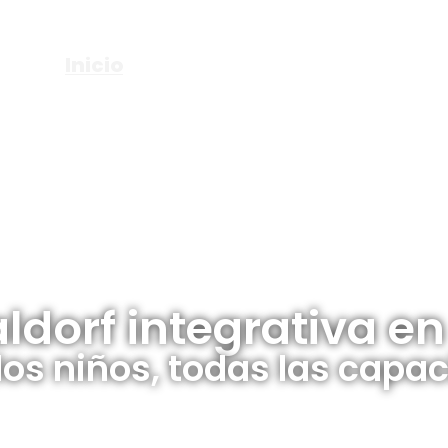
+34 918 42 
Inicio
Oferta Educativa
Sobr
ldorf integrativa e
los niños, todas las capa